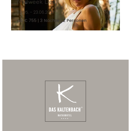
Midweek Deal
30.05. - 23.06.2027
ab € 755 | 3 Nächte | 2 Personen