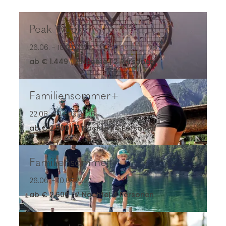
Peak Week
Peak Week
26.06. - 18.07.2027
ab € 1.449 | 7 Nächte | 2 Personen
Familiensommer+
Familiensommer+
22.08. - 04.09.2026
ab € 2.500 | 7 Nächte | 4 Personen
Familiensommer
Familiensommer
26.06. - 10.07.2027
ab € 2.600 | 7 Nächte| 4 Personen
Midweek Deal