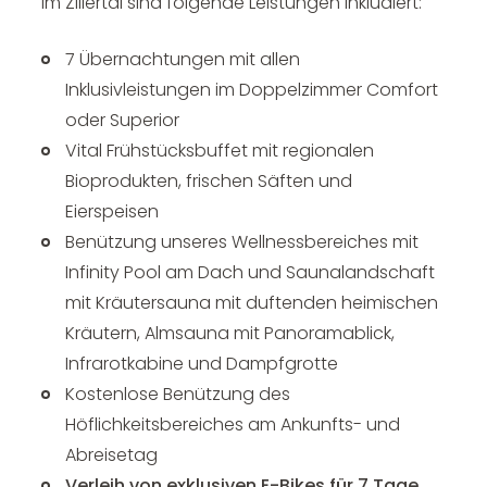
im Zillertal
sind folgende Leistungen inkludiert:
7 Übernachtungen mit allen
Inklusivleistungen im Doppelzimmer Comfort
oder Superior
Vital Frühstücksbuffet mit regionalen
Bioprodukten, frischen Säften und
Eierspeisen
Benützung unseres Wellnessbereiches mit
Infinity Pool am Dach und Saunalandschaft
mit Kräutersauna mit duftenden heimischen
Kräutern, Almsauna mit Panoramablick,
Infrarotkabine und Dampfgrotte
Kostenlose Benützung des
Höflichkeitsbereiches am Ankunfts- und
Abreisetag
Verleih von exklusiven E-Bikes für 7 Tage