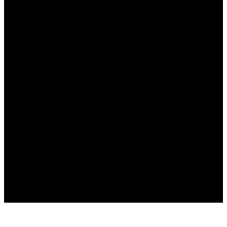
----
----