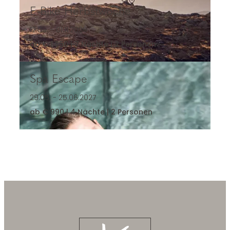
E-Bike Herbstwoche
E-Bike Herbstwoche
12.09. - 01.11.2026
ab € 1.850 | 7 Nächte | 2 Personen
Spa Escape
Spa Escape
29.05. - 25.06.2027
ab € 990 | 4 Nächte | 2 Personen