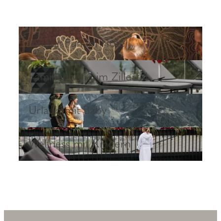
Indoor Fun im Hotel
Indoor Fun im Hotel
Familienhotel im Zillertal
Familienhotel im Zillertal
Urlaub mit Baby
Urlaub mit Baby
Wellness mit Kindern
Wellness mit Kindern