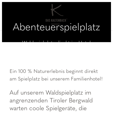
----
Abenteuerspielplatz
Das Kaltenbach
Zum Haupt-Inhalt springen
Zur Menü-Navigation springen
Zum Footer springen
AK + 3
AK + 1
AK + 2
Waldspielplatz direkt im Hotel
Ein 100 % Naturerlebnis beginnt direkt
am Spielplatz bei unserem Familienhotel!
Auf unserem Waldspielplatz im
angrenzenden Tiroler Bergwald
warten coole Spielgeräte, die