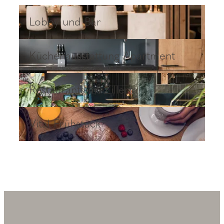
Lobby und Bar
Lobby und Bar
Küchenausstattung Apartment
Küchenausstattung Apartment
Restaurants im Zillertal
Restaurants im Zillertal
Vital Frühstück
Vital Frühstück