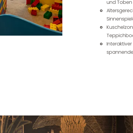
und Toben 
Altersgerec
Sinnenspiel
Kuschelzone
Teppichbo
Interaktive
spannenden 