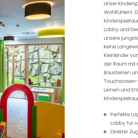
Unser Kinders
Wohlfühlen| De
Kinderspielrau
Lobby und bie
unsere jüngst
keine Langewei
Kleinkinder von
der Raum mit 
Bausteinen un
Touchscreen-
Lernen und Ent
Kinderspielra
Perfekte La
Lobby für o
Direkter Z