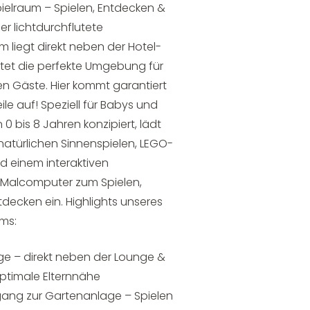
pielraum – Spielen, Entdecken &
r lichtdurchflutete
m liegt direkt neben der Hotel-
tet die perfekte Umgebung für
en Gäste. Hier kommt garantiert
le auf! Speziell für Babys und
 0 bis 8 Jahren konzipiert, lädt
natürlichen Sinnenspielen, LEGO-
d einem interaktiven
Malcomputer zum Spielen,
decken ein. Highlights unseres
ums:
ge – direkt neben der Lounge &
ptimale Elternnähe
ugang zur Gartenanlage – Spielen