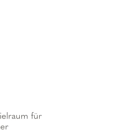
ielraum für
der