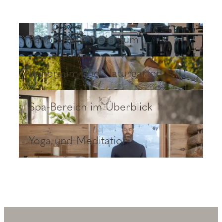
Panorama Fitnessraum
Panorama Fitnessraum
Ruheraum und Naturgarten
Ruheraum und Naturgarten
Spa-Bereich im Überblick
Spa-Bereich im Überblick
Yoga und Meditation
Yoga und Meditation