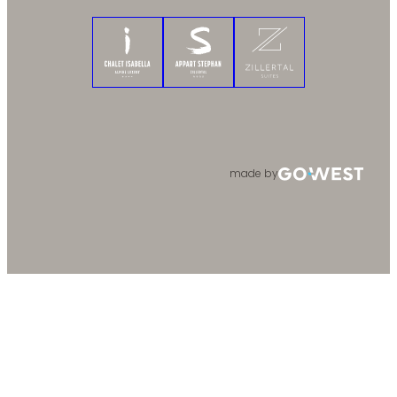
Chalet Isabella
Appart Stephan
Zillertal Suites
made by