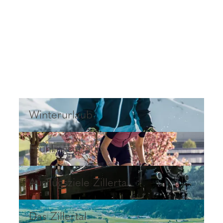
Winterurlaub
Winterurlaub
Frühlingsurlaub
Frühlingsurlaub
Ausflugsziele Zillertal
Ausflugsziele Zillertal
Das Zillertal
Das Zillertal