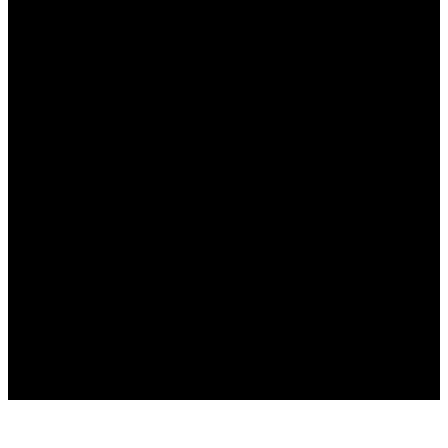
----
----