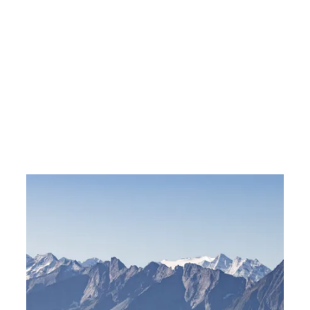
----
----