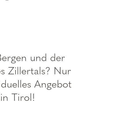
-----
Bergen und der
 Zillertals? Nur
viduelles Angebot
n Tirol!